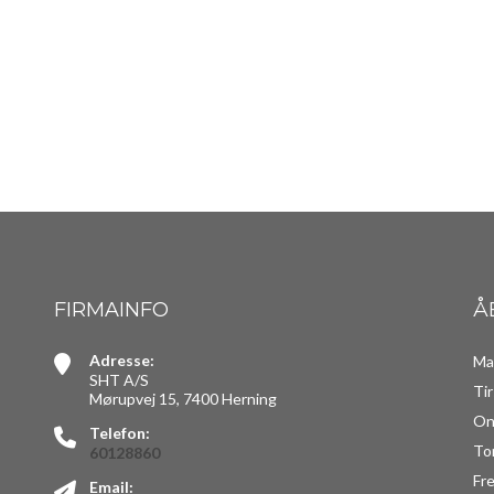
FIRMAINFO
Å
Adresse:
Ma
SHT A/S
Ti
Mørupvej 15, 7400 Herning
On
Telefon:
To
60128860
Fr
Email: