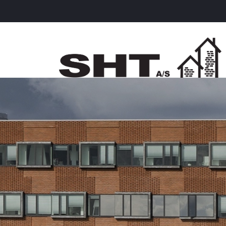
Gå
til
hovedindhold